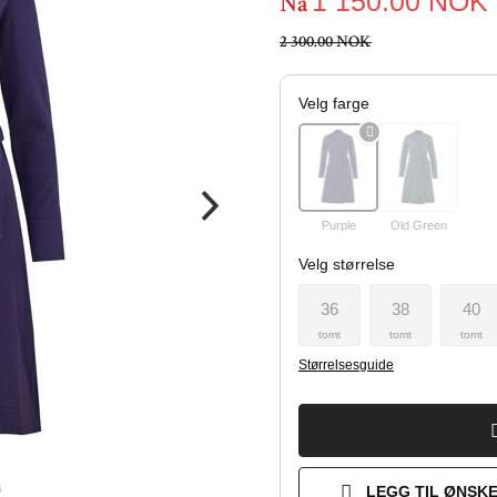
1 150.00
NOK
Nå
2 300.00 NOK
Velg farge
Purple
Old Green
Velg størrelse
36
38
40
tomt
tomt
tomt
Størrelsesguide
LEGG TIL ØNSKE