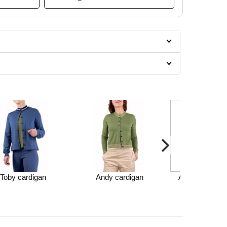
Toby cardigan
Andy cardigan
Andy cardigan