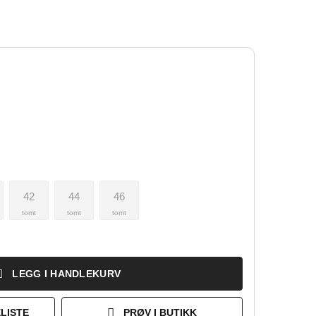
42
44
46
tomt
tomt
tomt
LEGG I HANDLEKURV
LISTE
PRØV I BUTIKK