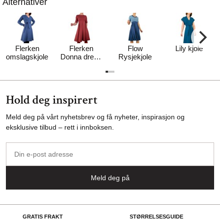
Alternativer
Flerken
Flerken
Flow
Lily kjole
omslagskjole
Donna dress
Rysjekjole
- rød
Hold deg inspirert
Meld deg på vårt nyhetsbrev og få nyheter, inspirasjon og
eksklusive tilbud – rett i innboksen.
Din
e-
post
Meld deg på
adresse
GRATIS FRAKT
STØRRELSESGUIDE