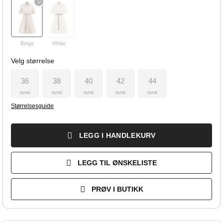
Beige
White
Velg størrelse
36
38
40
42
44
tomt
tomt
tomt
tomt
tomt
Størrelsesguide
LEGG I HANDLEKURV
LEGG TIL ØNSKELISTE
PRØV I BUTIKK