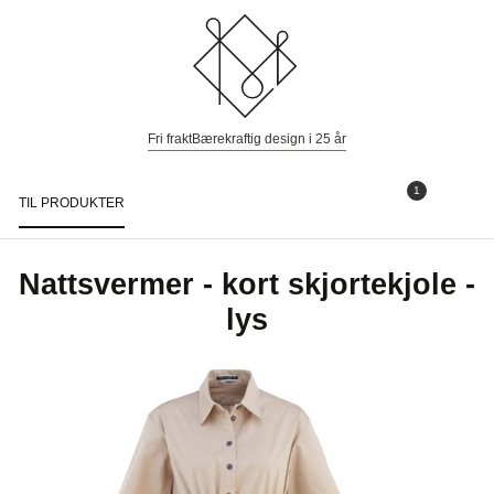
Fri frakt
Bærekraftig design i 25 år
1
TIL PRODUKTER
Togg
navi
Nattsvermer - kort skjortekjole -
lys