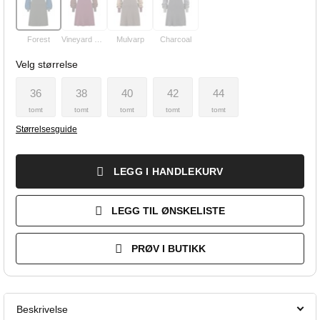
Forest
Vineyard Wine
Mulvarp
Charcoal
Velg størrelse
36
38
40
42
44
tomt
tomt
tomt
tomt
tomt
Størrelsesguide
LEGG I HANDLEKURV
LEGG TIL ØNSKELISTE
PRØV I BUTIKK
Beskrivelse