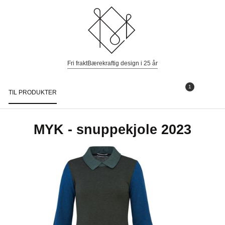
Fri frakt
Bærekraftig design i 25 år
1
TIL PRODUKTER
Togg
navi
MYK - snuppekjole 2023