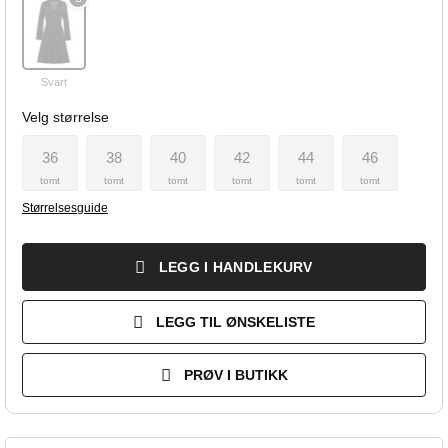
Svart
Velg størrelse
36
38
40
42
44
46
tomt
tomt
tomt
tomt
tomt
tomt
Størrelsesguide
LEGG I HANDLEKURV
LEGG TIL ØNSKELISTE
PRØV I BUTIKK