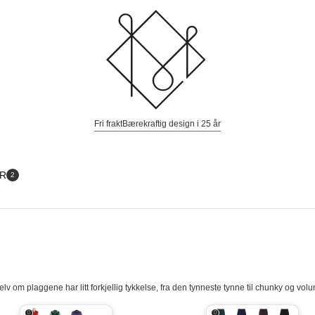
Fri frakt
Bærekraftig design i 25 år
ER
2
elv om plaggene har litt forkjellig tykkelse, fra den tynneste tynne til chunky og vol