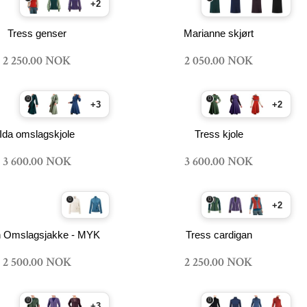
+2
Tress genser
Marianne skjørt
2 250.00 NOK
2 050.00 NOK
+3
+2
Ida omslagskjole
Tress kjole
3 600.00 NOK
3 600.00 NOK
+2
n Omslagsjakke - MYK
Tress cardigan
2 500.00 NOK
2 250.00 NOK
+3