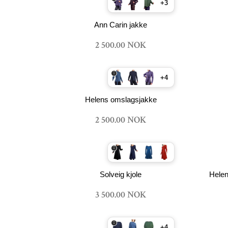
+3
Ann Carin jakke
2 500.00 NOK
+4
Helens omslagsjakke
2 500.00 NOK
Solveig kjole
Hele
3 500.00 NOK
+4