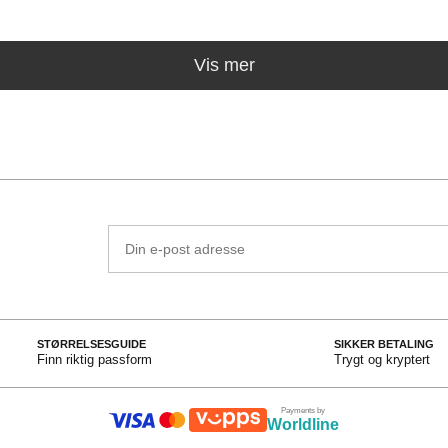
Vis mer
Din
e-
post
adresse
STØRRELSESGUIDE
SIKKER BETALING
Finn riktig passform
Trygt og kryptert
Payments by
Worldline