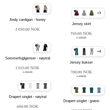
+3
Andy cardigan - honey
Jersey skirt
2 050.00 NOK
910.00 NOK
1 300.00
+4
Sommerfuglgenser - nøytral
Jersey bukser
1 015.00 NOK
700.00 NOK
1 450.00
1 400.00
Drapert singlet - nøytral
Drapert singlet - grønn
600.00 NOK