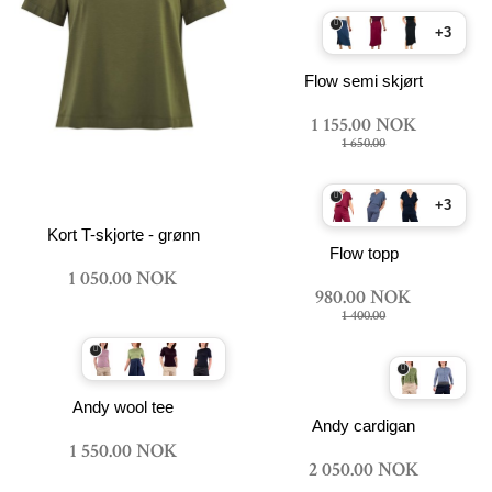
+3
Flow semi skjørt
1 155.00 NOK
1 650.00
+3
Kort T-skjorte - grønn
Flow topp
1 050.00 NOK
980.00 NOK
1 400.00
Andy wool tee
Andy cardigan
1 550.00 NOK
2 050.00 NOK