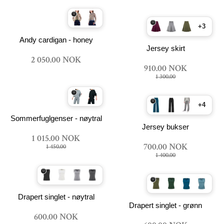
+3
Andy cardigan - honey
Jersey skirt
2 050.00 NOK
910.00 NOK
1 300.00
+4
Sommerfuglgenser - nøytral
Jersey bukser
1 015.00 NOK
700.00 NOK
1 450.00
1 400.00
Drapert singlet - nøytral
Drapert singlet - grønn
600.00 NOK