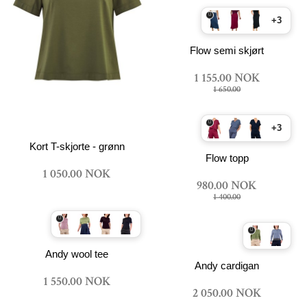
+3
Flow semi skjørt
1 155.00 NOK
1 650.00
+3
Kort T-skjorte - grønn
Flow topp
1 050.00 NOK
980.00 NOK
1 400.00
Andy wool tee
Andy cardigan
1 550.00 NOK
2 050.00 NOK