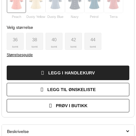
Peach
Dusty Yellow
Dusty Blue
Navy
Petrol
Terra
Velg størrelse
36
38
40
42
44
tomt
tomt
tomt
tomt
tomt
Størrelsesguide
LEGG I HANDLEKURV
LEGG TIL ØNSKELISTE
PRØV I BUTIKK
Beskrivelse