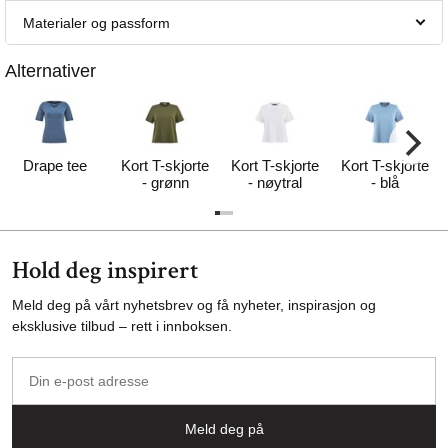
Materialer og passform
Alternativer
Drape tee
Kort T-skjorte
Kort T-skjorte
Kort T-skjorte
- grønn
- nøytral
- blå
Hold deg inspirert
Meld deg på vårt nyhetsbrev og få nyheter, inspirasjon og
eksklusive tilbud – rett i innboksen.
Din
e-
post
Meld deg på
adresse