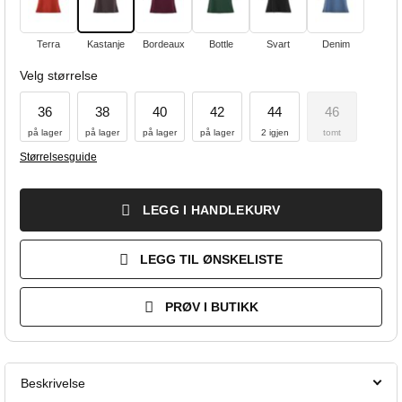
Terra
Kastanje
Bordeaux
Bottle
Svart
Denim
Velg størrelse
36
38
40
42
44
46
på lager
på lager
på lager
på lager
2 igjen
tomt
Størrelsesguide
LEGG I HANDLEKURV
LEGG TIL ØNSKELISTE
PRØV I BUTIKK
Beskrivelse