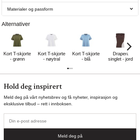
Materialer og passform
Alternativer
Kort T-skjorte
Kort T-skjorte
Kort T-skjorte
Drapert
- grønn
- nøytral
- blå
singlet - jord
Hold deg inspirert
Meld deg på vårt nyhetsbrev og få nyheter, inspirasjon og
eksklusive tilbud – rett i innboksen.
Din
e-
post
Meld deg på
adresse