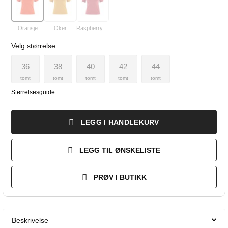
Oransje
Oker
Raspberry Marsala
Velg størrelse
36
38
40
42
44
tomt
tomt
tomt
tomt
tomt
Størrelsesguide
LEGG I HANDLEKURV
LEGG TIL ØNSKELISTE
PRØV I BUTIKK
Beskrivelse