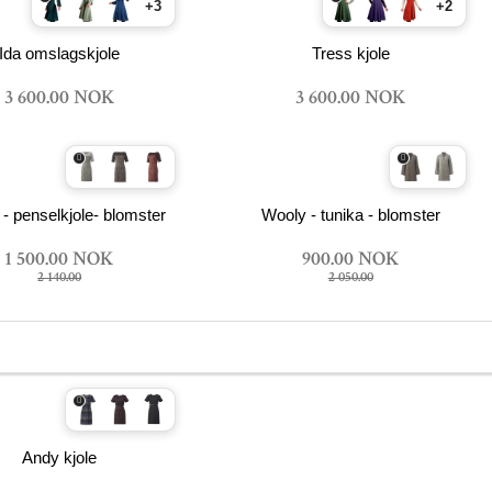
+3
+2
Ida omslagskjole
Tress kjole
3 600.00 NOK
3 600.00 NOK
- penselkjole- blomster
Wooly - tunika - blomster
1 500.00 NOK
900.00 NOK
2 140.00
2 050.00
Andy kjole