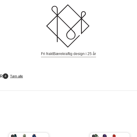
Fri frakt
Bærekraftig design i 25 år
ER
Tøm alle
4