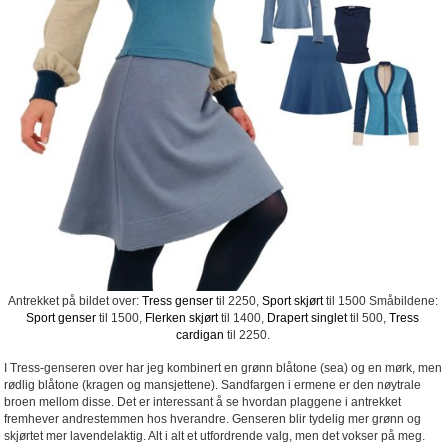
Antrekket på bildet over:
Tress genser
til 2250,
Sport skjørt
til 1500 Småbildene:
Sport genser
til 1500,
Flerken skjørt
til 1400,
Drapert singlet
til 500,
Tress
cardigan
til 2250.
I Tress-genseren over har jeg kombinert en grønn blåtone (sea) og en mørk, men
rødlig blåtone (kragen og mansjettene). Sandfargen i ermene er den nøytrale
broen mellom disse. Det er interessant å se hvordan plaggene i antrekket
fremhever andrestemmen hos hverandre. Genseren blir tydelig mer grønn og
skjørtet mer lavendelaktig. Alt i alt et utfordrende valg, men det vokser på meg.