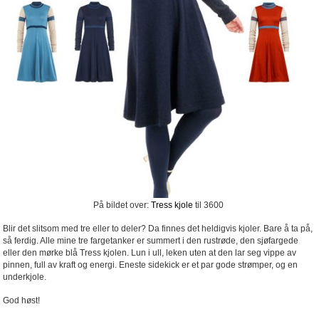
På bildet over:
Tress kjole
til 3600
Blir det slitsom med tre eller to deler? Da finnes det heldigvis kjoler. Bare å ta på,
så ferdig. Alle mine tre fargetanker er summert i den rustrøde, den sjøfargede
eller den mørke blå Tress kjolen. Lun i ull, leken uten at den lar seg vippe av
pinnen, full av kraft og energi. Eneste sidekick er et par gode strømper, og en
underkjole.
God høst!