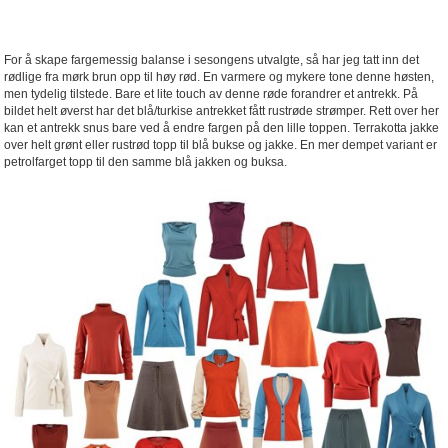
For å skape fargemessig balanse i sesongens utvalgte, så har jeg tatt inn det
rødlige fra mørk brun opp til høy rød. En varmere og mykere tone denne høsten,
men tydelig tilstede. Bare et lite touch av denne røde forandrer et antrekk. På
bildet helt øverst har det blå/turkise antrekket fått rustrøde strømper. Rett over her
kan et antrekk snus bare ved å endre fargen på den lille toppen. Terrakotta jakke
over helt grønt eller rustrød topp til blå bukse og jakke. En mer dempet variant er
petrolfarget topp til den samme blå jakken og buksa.