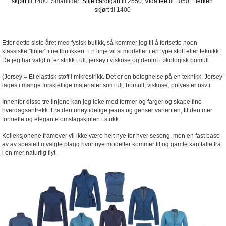
skjørt
til 1400. Småbilder:
Silje cardigan
til 2550,
Vida tee
til 1050,
Flerken
skjørt
til 1400
Etter dette siste året med fysisk butikk, så kommer jeg til å fortsette noen
klassiske "linjer" i nettbutikken. En linje vil si modeller i en type stoff eller teknikk.
De jeg har valgt ut er strikk i ull, jersey i viskose og denim i økologisk bomull.
(Jersey = Et elastisk stoff i mikrostrikk. Det er en betegnelse på en teknikk. Jersey
lages i mange forskjellige materialer som ull, bomull, viskose, polyester osv.)
Innenfor disse tre linjene kan jeg leke med former og farger og skape fine
hverdagsantrekk. Fra den uhøytidelige jeans og genser varienten, til den mer
formelle og elegante omslagskjolen i strikk.
Kolleksjonene framover vil ikke være helt nye for hver sesong, men en fast base
av av spesielt utvalgte plagg hvor nye modeller kommer til og gamle kan falle fra
i en mer naturlig flyt.