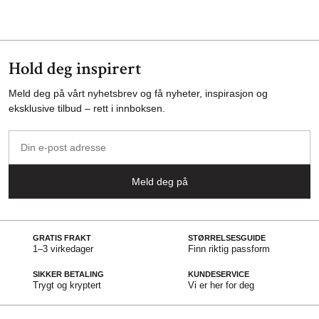
Hold deg inspirert
Meld deg på vårt nyhetsbrev og få nyheter, inspirasjon og
eksklusive tilbud – rett i innboksen.
Din
e-
post
Meld deg på
adresse
GRATIS FRAKT
STØRRELSESGUIDE
1–3 virkedager
Finn riktig passform
SIKKER BETALING
KUNDESERVICE
Trygt og kryptert
Vi er her for deg