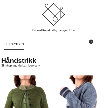
Fri frakt
Bærekraftig design i 25 år
2
TIL FORSIDEN
Togg
navi
Håndstrikk
Strikkeplagg du kan lage selv