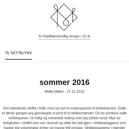
Fri frakt
Bærekraftig design i 25 år
TIL NETTBUTIKK
Togg
navi
sommer 2016
Mette Møller - 27.11.2018
Det mønstrede stoffet i blått, rosa og sort er inspirasjonen til kolleksjonen. Dette
er første gangen jeg gjenskapte et print til et strikkemønster. De tre printene satte
kolleksjonen i et luftig og romantisk setting som jeg jobbet rundt. Mye av
ledigheten i stoffet som var i bomull og silke ble tatt igjen i strikkeplaggene som
hadde bla voluminøse ermer og masse fritt omslag. Strikkeplaggene i mønster