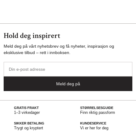
Hold deg inspirert
Meld deg på vårt nyhetsbrev og få nyheter, inspirasjon og
eksklusive tilbud – rett i innboksen.
Din
e-
post
Meld deg på
adresse
GRATIS FRAKT
STØRRELSESGUIDE
1–3 virkedager
Finn riktig passform
SIKKER BETALING
KUNDESERVICE
Trygt og kryptert
Vi er her for deg