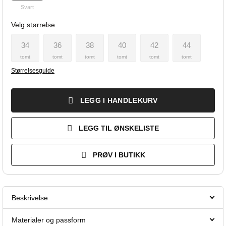
Svart
Velg størrelse
34
36
38
40
42
44
tomt
tomt
tomt
tomt
tomt
tomt
Størrelsesguide
LEGG I HANDLEKURV
LEGG TIL ØNSKELISTE
PRØV I BUTIKK
Beskrivelse
Materialer og passform