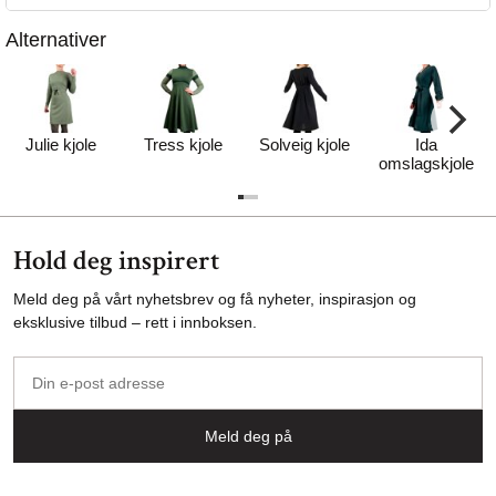
Alternativer
Julie kjole
Tress kjole
Solveig kjole
Ida
omslagskjole
Hold deg inspirert
Meld deg på vårt nyhetsbrev og få nyheter, inspirasjon og
eksklusive tilbud – rett i innboksen.
Din
e-
post
Meld deg på
adresse