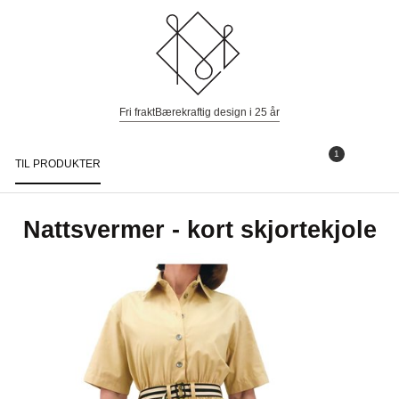
Fri frakt
Bærekraftig design i 25 år
1
TIL PRODUKTER
Togg
navi
Nattsvermer - kort skjortekjole