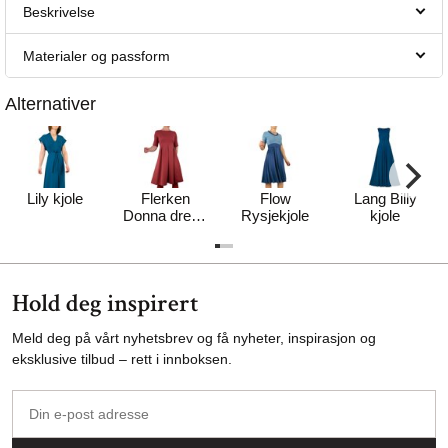
Beskrivelse
Materialer og passform
Alternativer
Lily kjole
Flerken
Flow
Lang Billy
Donna dress
Rysjekjole
kjole
- rød
Hold deg inspirert
Meld deg på vårt nyhetsbrev og få nyheter, inspirasjon og
eksklusive tilbud – rett i innboksen.
Din
e-
post