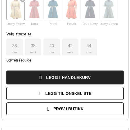
Dusty Yellow
Terra
Petrol
Peach
Dark Navy
Dusty Green
Velg størrelse
36
38
40
42
44
tomt
tomt
tomt
tomt
tomt
Størrelsesguide
LEGG I HANDLEKURV
LEGG TIL ØNSKELISTE
PRØV I BUTIKK