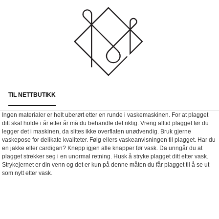
TIL NETTBUTIKK
Togg
navi
Ingen materialer er helt uberørt etter en runde i vaskemaskinen. For at plagget
ditt skal holde i år etter år må du behandle det riktig. Vreng alltid plagget før du
legger det i maskinen, da slites ikke overflaten unødvendig. Bruk gjerne
vaskepose for delikate kvaliteter. Følg ellers vaskeanvisningen til plagget. Har du
en jakke eller cardigan? Knepp igjen alle knapper før vask. Da unngår du at
plagget strekker seg i en unormal retning. Husk å stryke plagget ditt etter vask.
Strykejernet er din venn og det er kun på denne måten du får plagget til å se ut
som nytt etter vask.