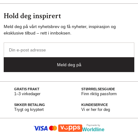
Hold deg inspirert
Meld deg på vårt nyhetsbrev og få nyheter, inspirasjon og
eksklusive tilbud – rett i innboksen.
Din
e-
post
Meld deg på
adresse
GRATIS FRAKT
STØRRELSESGUIDE
1–3 virkedager
Finn riktig passform
SIKKER BETALING
KUNDESERVICE
Trygt og kryptert
Vi er her for deg
Payments by
Worldline