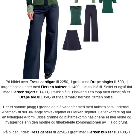
På bildet over:
Tress cardigan
til 2250,- i grønt med
Drape singlet
til 500,- i
fargen bottle under med
Flerken bukser
til 1400,- i mørk blå til. Settet er også fint
med
Flerken skjørt
til 1400,- i mørk blå til. Ønsker du en topp med ermer, så er
Drape tee
til 1050,- et fint alternativ, her vist i fargen bottle.
Her er samme plagg i grønne og blå varianter med med buksen som underdel.
Alternativ til det 3/4 lange strikekskjørtet er Flerken skjørtet. Det er kortere og har
en tydeligere A-form. Disse grønne og blåfargekombinasjonene er mer lekne og
nysgjerrige enn den modne og tilbakelente kombinasjonen av lilla og brunt.
På bildet under:
Tress genser
til 2250,- i grønt med
Flerken bukser
til 1400,- i