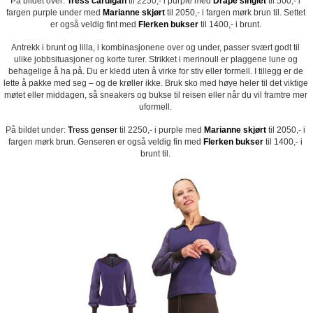
På bildet over:
Tress cardigan
til 2250,- i purple med
Drape singlet
til 500,- i
fargen purple under med
Marianne skjørt
til 2050,- i fargen mørk brun til. Settet
er også veldig fint med
Flerken bukser
til 1400,- i brunt.
Antrekk i brunt og lilla, i kombinasjonene over og under, passer svært godt til
ulike jobbsituasjoner og korte turer. Strikket i merinoull er plaggene lune og
behagelige å ha på. Du er kledd uten å virke for stiv eller formell. I tillegg er de
lette å pakke med seg – og de krøller ikke. Bruk sko med høye heler til det viktige
møtet eller middagen, så sneakers og bukse til reisen eller når du vil framtre mer
uformell.
På bildet under:
T
ress genser
til 2250,- i purple med
Marianne skjørt
til 2050,- i
fargen mørk brun. Genseren er også veldig fin med
Flerken bukser
til 1400,- i
brunt til.