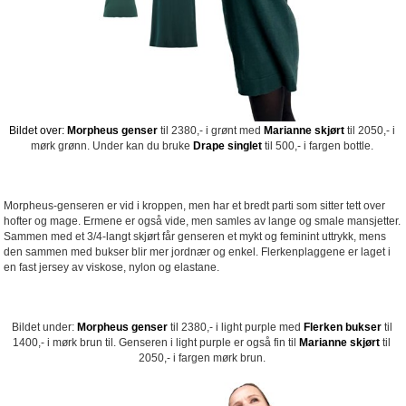
Bildet over:
Morpheus genser
til 2380,- i grønt med
Marianne skjørt
til 2050,- i
mørk grønn. Under kan du bruke
Drape singlet
til 500,- i fargen bottle.
Morpheus-genseren er vid i kroppen, men har et bredt parti som sitter tett over
hofter og mage. Ermene er også vide, men samles av lange og smale mansjetter.
Sammen med et 3/4-langt skjørt får genseren et mykt og feminint uttrykk, mens
den sammen med bukser blir mer jordnær og enkel. Flerkenplaggene er laget i
en fast jersey av viskose, nylon og elastane.
Bildet under:
Morpheus genser
til 2380,- i light purple med
Flerken bukser
til
1400,- i mørk brun til. Genseren i light purple er også fin til
Marianne skjørt
til
2050,- i fargen mørk brun.