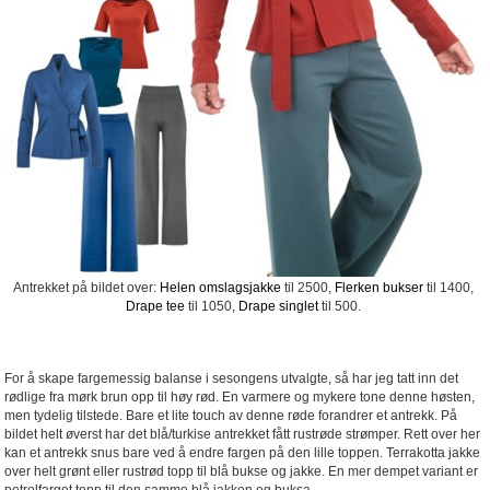
Antrekket på bildet over:
Helen omslagsjakke
til 2500,
Flerken bukser
til 1400,
Drape tee
til 1050,
Drape singlet
til 500.
For å skape fargemessig balanse i sesongens utvalgte, så har jeg tatt inn det
rødlige fra mørk brun opp til høy rød. En varmere og mykere tone denne høsten,
men tydelig tilstede. Bare et lite touch av denne røde forandrer et antrekk. På
bildet helt øverst har det blå/turkise antrekket fått rustrøde strømper. Rett over her
kan et antrekk snus bare ved å endre fargen på den lille toppen. Terrakotta jakke
over helt grønt eller rustrød topp til blå bukse og jakke. En mer dempet variant er