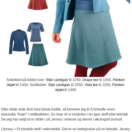
Antrekket på bildet over:
Silje cardigan
til 2250,
Drape tee
til 1050,
Flerken
skjørt
til 1400. Småbilder:
Silje cardigan
til 2550,
Vida tee
til 1050,
Flerken
skjørt
til 1400
Etter dette siste året med fysisk butikk, så kommer jeg til å fortsette noen
klassiske "linjer" i nettbutikken. En linje vil si modeller i en type stoff eller teknikk.
De jeg har valgt ut er strikk i ull, jersey i viskose og denim i økologisk bomull.
(Jersey = Et elastisk stoff i mikrostrikk. Det er en betegnelse på en teknikk. Jersey