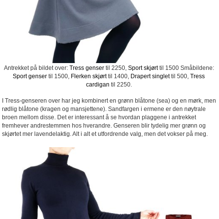
Antrekket på bildet over:
Tress genser
til 2250,
Sport skjørt
til 1500 Småbildene:
Sport genser
til 1500,
Flerken skjørt
til 1400,
Drapert singlet
til 500,
Tress
cardigan
til 2250.
I Tress-genseren over har jeg kombinert en grønn blåtone (sea) og en mørk, men
rødlig blåtone (kragen og mansjettene). Sandfargen i ermene er den nøytrale
broen mellom disse. Det er interessant å se hvordan plaggene i antrekket
fremhever andrestemmen hos hverandre. Genseren blir tydelig mer grønn og
skjørtet mer lavendelaktig. Alt i alt et utfordrende valg, men det vokser på meg.