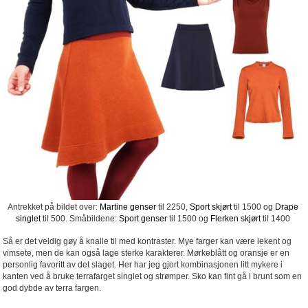
Antrekket på bildet over:
Martine genser
til 2250,
Sport skjørt
til 1500 og
Drape
singlet
til 500. Småbildene:
Sport genser
til 1500 og
Flerken skjørt
til 1400
Så er det veldig gøy å knalle til med kontraster. Mye farger kan være lekent og
vimsete, men de kan også lage sterke karakterer. Mørkeblått og oransje er en
personlig favoritt av det slaget. Her har jeg gjort kombinasjonen litt mykere i
kanten ved å bruke terrafarget singlet og strømper. Sko kan fint gå i brunt som en
god dybde av terra fargen.