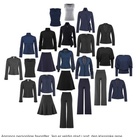
Apropos personlige favoritter. Jeg er veldig glad i sort, den klassiske rene