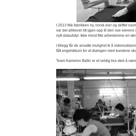
I 2013 fikk fabrikken ny, norsk eier og skiftet nav
var det allikevel litt igjen opp til den nye eier
nytt datautstyr. Ikke minst fikk arbeiderene en l
I tillegg får de ansatte mulighet til å videreut
fått engelskkurs for at dialogen med kundene skal
Team Kamelon Baltic er et veldig bra sted å vær