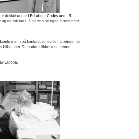
er er dekket under
LR Labour Codes and LR
 og de fikk lov til å starte sine egne forretninger.
 ukjente menn på kontoret som ville ha penger for
t av bilbomber. De hadde i likhet med henne
 av Europa.