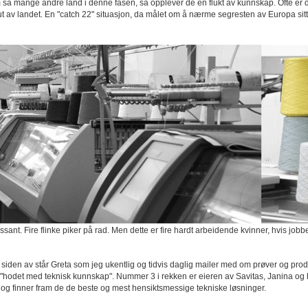
så mange andre land i denne fasen, så opplever de en flukt av kunnskap. Ofte er det
 ut av landet. En "catch 22" situasjon, da målet om å nærme segresten av Europa sitt
ssant. Fire flinke piker på rad. Men dette er fire hardt arbeidende kvinner, hvis jobbe
 siden av står Greta som jeg ukentlig og tidvis daglig mailer med om prøver og produk
det med teknisk kunnskap". Nummer 3 i rekken er eieren av Savitas, Janina og hun 
 og finner fram de de beste og mest hensiktsmessige tekniske løsninger.