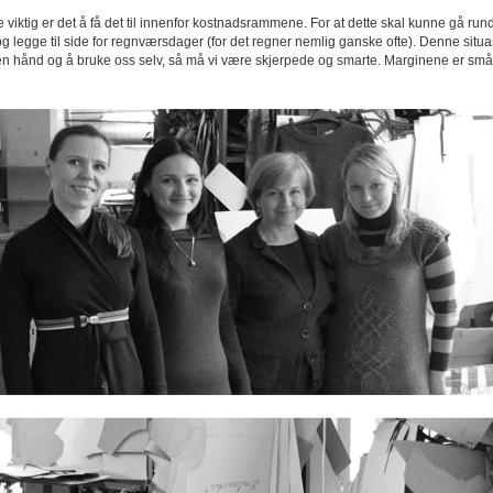
iktig er det å få det til innenfor kostnadsrammene. For at dette skal kunne gå rundt 
 og legge til side for regnværsdager (for det regner nemlig ganske ofte). Denne situ
en hånd og å bruke oss selv, så må vi være skjerpede og smarte. Marginene er små o