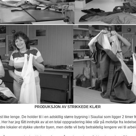
PRODUKSJON AV STRIKKEDE KLÆR
t like lenge. De holder til i en adskillig større bygning i Siauliai som ligger 2 time
tt. Her har jeg fått inntrykk av at en total oppgradering ikke står på motvilje fra le
bedre lokaler et stykke utenfor byen, men dette vil bety betraktelig lengere vei til a