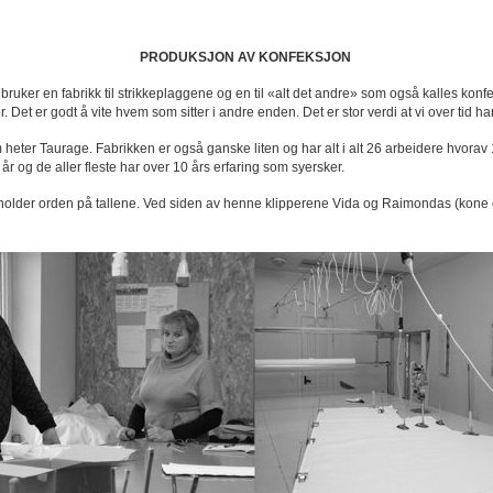
PRODUKSJON AV KONFEKSJON
g bruker en fabrikk til strikkeplaggene og en til «alt det andre» som også kalles kon
 Det er godt å vite hvem som sitter i andre enden. Det er stor verdi at vi over tid 
m heter Taurage. Fabrikken er også ganske liten og har alt i alt 26 arbeidere hvorav 
år og de aller fleste har over 10 års erfaring som syersker.
 holder orden på tallene. Ved siden av henne klipperene Vida og Raimondas (kone 