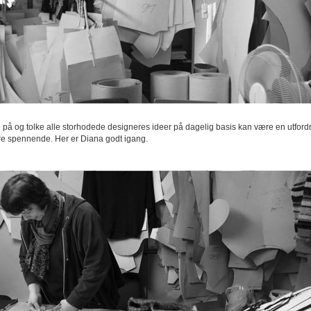
 på og tolke alle storhodede designeres ideer på dagelig basis kan være en utfordri
ære spennende. Her er Diana godt igang.