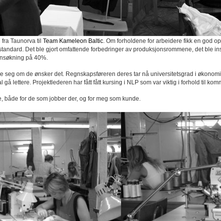
n fra Taunorva til
Team Kameleon Baltic
. Om forholdene for arbeidere fikk en god opp
ens standard. Det ble gjort omfattende forbedringer av produksjonsrommene, det ble i
ønnsøkning på 40%.
danne seg om de ønsker det. Regnskapsføreren deres tar nå universitetsgrad i økono
 gå lettere. Projektlederen har fått fått kursing i NLP som var viktig i forhold til 
e, både for de som jobber der, og for meg som kunde.