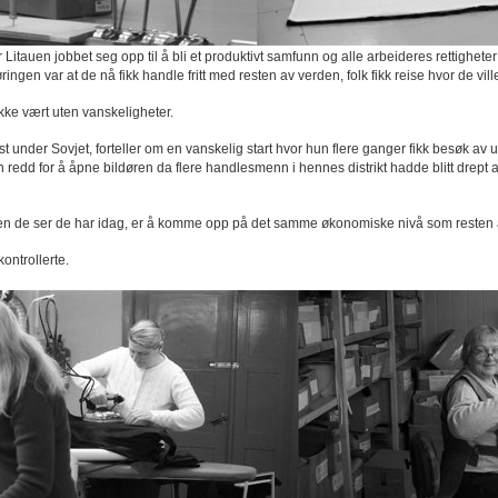
har Litauen jobbet seg opp til å bli et produktivt samfunn og alle arbeideres rettighet
ringen var at de nå fikk handle fritt med resten av verden, folk fikk reise hvor de ville
 ikke vært uten vanskeligheter.
st under Sovjet, forteller om en vanskelig start hvor hun flere ganger fikk besøk av
un redd for å åpne bildøren da flere handlesmenn i hennes distrikt hadde blitt drep
ringen de ser de har idag, er å komme opp på det samme økonomiske nivå som resten
ontrollerte.