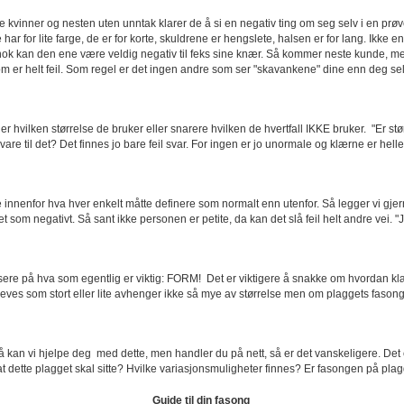
 kvinner og nesten uten unntak klarer de å si en negativ ting om seg selv i en prøv
e har for lite farge, de er for korte, skuldrene er hengslete, halsen er for lang. Ik
ok kan den ene være veldig negativ til feks sine knær. Så kommer neste kunde, me
m er helt feil. Som regel er det ingen andre som ser "skavankene" dine enn deg sel
 er hvilken størrelse de bruker eller snarere hvilken de hvertfall IKKE bruker. "Er s
are til det? Det finnes jo bare feil svar. For ingen er jo unormale og klærne er heller
re innenfor hva hver enkelt måtte definere som normalt enn utenfor. Så legger vi gj
tet som negativt. Så sant ikke personen er petite, da kan det slå feil helt andre vei. "J
kusere på hva som egentlig er viktig: FORM! Det er viktigere å snakke om hvordan kl
es som stort eller lite avhenger ikke så mye av størrelse men om plaggets fasong er
kan vi hjelpe deg med dette, men handler du på nett, så er det vanskeligere. Det er
t dette plagget skal sitte? Hvilke variasjonsmuligheter finnes? Er fasongen på pl
Guide til din fasong