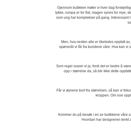
Gjennom butikken møter vi hver dag forskjellige
tykke, rumpa er for flat, magen synes for mye, d
som ung har komplekser på gang. Interessant n
so
Men, hva nesten alle er likeledes opptatt av,
spørsmål vi får fra kundene våre. Hva kan vi sv
Som regel svarer vi ja, fordi det er bedre å væ
opp i størrelse da, så blir ikke dette oppfat
Får vi øynene bort fra størrelsen, så kan vi fo
kroppen. Om noe opplev
Kommer du på besøk i en av butikkene våre så 
Hvordan har designeren tenkt a