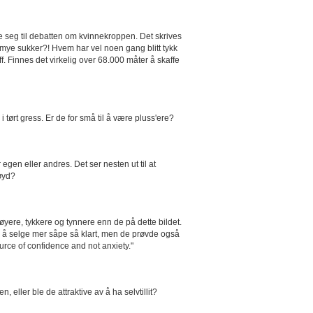
lde seg til debatten om kvinnekroppen. Det skrives
r mye sukker?! Hvem har vel noen gang blitt tykk
f. Finnes det virkelig over 68.000 måter å skaffe
i tørt gress. Er de for små til å være pluss'ere?
en eller andres. Det ser nesten ut til at
nøyd?
høyere, tykkere og tynnere enn de på dette bildet.
r å selge mer såpe så klart, men de prøvde også
ource of confidence and not anxiety."
 eller ble de attraktive av å ha selvtillit?