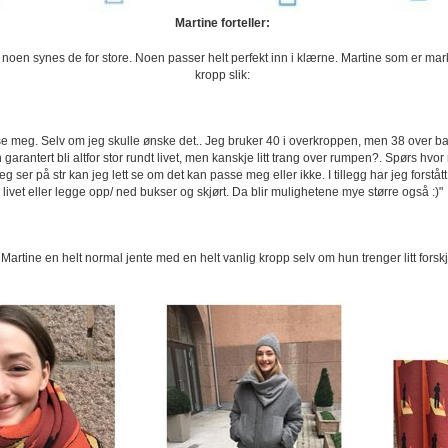
Martine forteller:
oen synes de for store. Noen passer helt perfekt inn i klærne. Martine som er mark
kropp slik:
asse meg. Selv om jeg skulle ønske det.. Jeg bruker 40 i overkroppen, men 38 over b
 garantert bli altfor stor rundt livet, men kanskje litt trang over rumpen?. Spørs hvo
eg ser på str kan jeg lett se om det kan passe meg eller ikke. I tillegg har jeg forståt
livet eller legge opp/ ned bukser og skjørt. Da blir mulighetene mye større også :)"
artine en helt normal jente med en helt vanlig kropp selv om hun trenger litt forskje