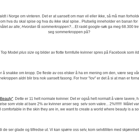
r kaldt i Norge om vinteren. Det er at uansett om man vil eller ikke, så må man forho
s om hva du skal spise og hva du ikke skal spise.. Plutselig inneholder en banan fo
ålet av alle;
Hvordan få sommerkroppen?....
Et raskt google-søk ga meg 68.300 tref
seg sommerkroppen på?
 Top Model
plus size
og bilder av flotte formfulle kvinner spres på Facebook som ild 
 å snakke om kropp. De fleste av oss elsker å ha en mening om den, være seg vår eg
nekroppen aldri blir bra nok uansett fasong. For hvor "lov" er det å si at man er for
 Beauty"
. Dette er 11 helt normale kvinner. Det er også helt normalt å være lavere, 
se som viste at bare 2% av kvinner anser seg selv som vakre... 2%!!!!!!! Målet va
l comfortable in the skin they are in, we want to create a world where beauty is a s
de ser glade og tilfredse ut. Vi kan spørre oss selv, kom selvtilliten med skjønnheten,