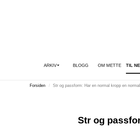
ARKIV
BLOGG
OM METTE
TIL N
Forsiden
Str og passform: Har en normal kropp en normal
Str og passfo