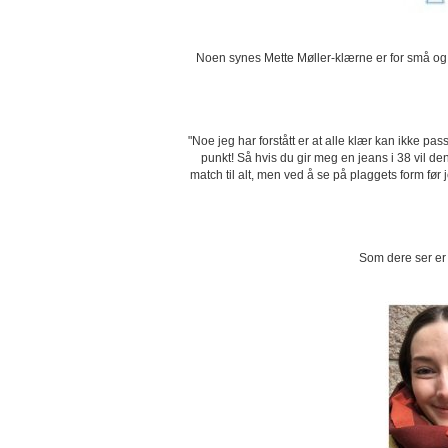
Noen synes Mette Møller-klærne er for små og n
"Noe jeg har forstått er at alle klær kan ikke p
punkt! Så hvis du gir meg en jeans i 38 vil den
match til alt, men ved å se på plaggets form før j
Som dere ser er M