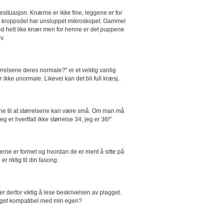
esituasjon. Knærne er ikke fine, leggene er for
ke en kroppsdel har unsluppet mikroskopet. Gammel
d helt like knær men for henne er det puppene
v.
tørrelsene deres normale?" er et veldig vanlig
 ikke unormale. Likevel kan det bli full kræsj.
erne til at størrelsene kan være små. Om man må
eg er hvertfall ikke størrelse 34, jeg er 36!"
ærne er formet og hvordan de er ment å sitte på
 riktig til din fasong.
 derfor viktig å lese beskrivelsen av plagget.
agget kompatibel med min egen?