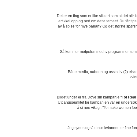
Det er en ting som er like sikkert som at det bli
artikkel opp og ned om dette temaet. Du får tip
av å spise for mye banan? Og det største spørsm
Så kommer motpolen med tv programmer som
Både media, naboen og oss selv (?) elsker
kvin
Bildet under er fra Dove sin kampanje
"For Real
Utgangspunktet for kampanjen var en undersøkel
å si noe viktig : "To make women fee
Jeg synes også disse kvinnene er fine fordi 