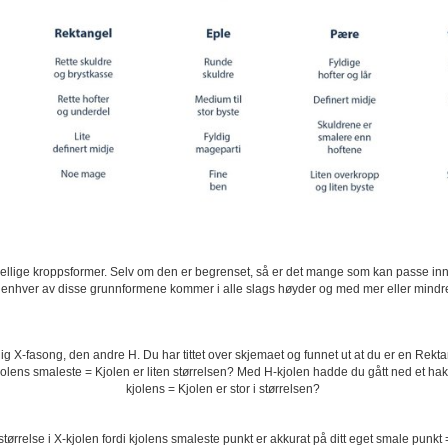
skjellige kroppsformer. Selv om den er begrenset, så er det mange som kan passe in
at enhver av disse grunnformene kommer i alle slags høyder og med mer eller mind
elig X-fasong, den andre H. Du har tittet over skjemaet og funnet ut at du er en Rek
er kjolens smaleste = Kjolen er liten størrelsen? Med H-kjolen hadde du gått ned et
kjolens = Kjolen er stor i størrelsen?
ørrelse i X-kjolen fordi kjolens smaleste punkt er akkurat på ditt eget smale punkt =