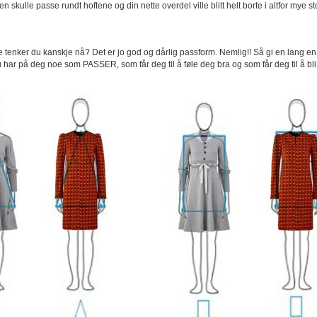
skulle passe rundt hoftene og din nette overdel ville blitt helt borte i altfor mye stof
 tenker du kanskje nå? Det er jo god og dårlig passform. Nemlig!! Så gi en lang en i
u har på deg noe som PASSER, som får deg til å føle deg bra og som får deg til å bli 