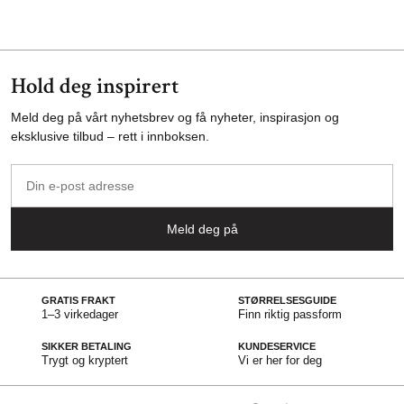
Hold deg inspirert
Meld deg på vårt nyhetsbrev og få nyheter, inspirasjon og
eksklusive tilbud – rett i innboksen.
Din
e-
post
Meld deg på
adresse
GRATIS FRAKT
STØRRELSESGUIDE
1–3 virkedager
Finn riktig passform
SIKKER BETALING
KUNDESERVICE
Trygt og kryptert
Vi er her for deg