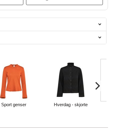
Sport genser
Hverdag - skjorte
Hverdag - t