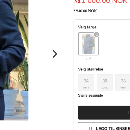
1 000.00
NOK
Nå
2 940.00 NOK
Velg farge
Grå
Velg størrelse
34
36
38
tomt
tomt
tomt
Størrelsesguide
LEGG TIL ØNSKE