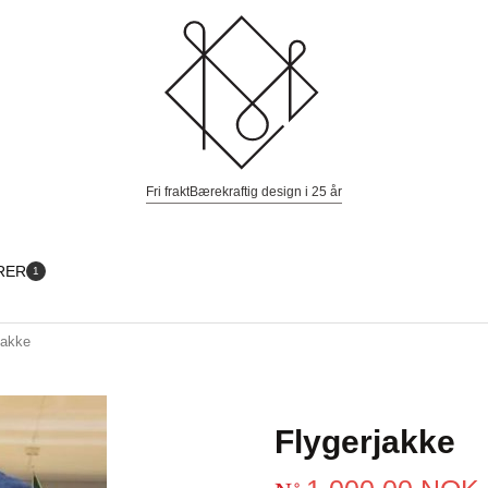
Fri frakt
Bærekraftig design i 25 år
RER
1
jakke
Flygerjakke