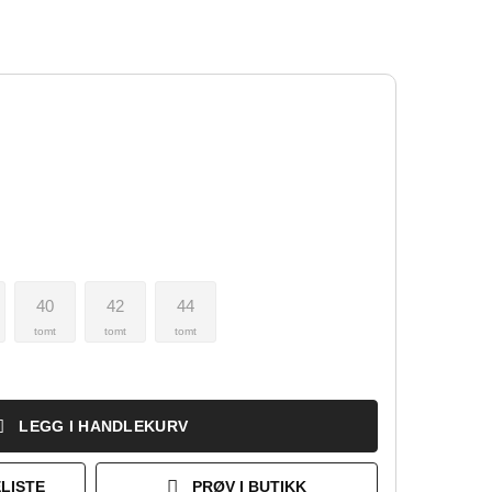
40
42
44
tomt
tomt
tomt
LEGG I HANDLEKURV
LISTE
PRØV I BUTIKK