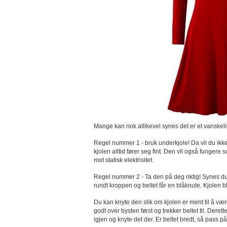
Mange kan nok allikevel synes det er et vanskelig 
Regel nummer 1 - bruk underkjole! Da vil du ikke a
kjolen alltid fører seg fint. Den vil også funger
mot statisk elektrisitet.
Regel nummer 2 - Ta den på deg riktig! Synes d
rundt kroppen og beltet får en blåknute. Kjolen b
Du kan knyte den slik om kjolen er ment til å vær
godt over bysten først og trekker beltet til. Dere
igjen og knyte det der. Er beltet bredt, så pass på 