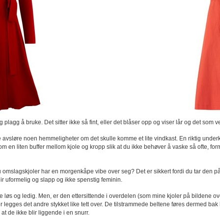
plagg å bruke. Det sitter ikke så fint, eller det blåser opp og viser lår og det som ve
vsløre noen hemmeligheter om det skulle komme et lite vindkast. En riktig underkjole, 
e som en liten buffer mellom kjole og kropp slik at du ikke behøver å vaske så ofte, 
u omslagskjoler har en morgenkåpe vibe over seg? Det er sikkert fordi du tar den
lir uformelig og slapp og ikke spenstig feminin.
e løs og ledig. Men, er den ettersittende i overdelen (som mine kjoler på bildene ove
tter legges det andre stykket like tett over. De tilstrammede beltene føres dermed bak 
at de ikke blir liggende i en snurr.