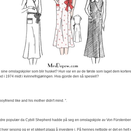
 sine omslagskjoler som blir husket? Hun var en av de første som laget dem kortere
d i 1974 midt i kvinnefrigjøringen. Hva gjorde den så spesiell?
 boyfriend like and his mother didn't mind. ”.
ndre populær da Cybill Shepherd hadde på seg en omslagskjole av Von Fürstenberg 
t hver sesong og er et sikkert plagg å investere i. På hennes nettside er det en helt