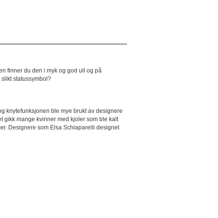
en finner du den i myk og god ull og på
 slikt statussymbol?
 og knytefunksjonen ble mye brukt av designere
llet gikk mange kvinner med kjoler som ble kalt
er. Designere som Elsa Schiaparelli designet