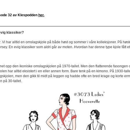
isode 32 av Klespodden
her.
vig klassiker?
r. Vi har alltid en omslagskjole på både høst og sommer i våre kolleksjoner. På høst
rsey. En evig klassiker som aldri går av moten. Hvordan har denne type kjole fått et
unnet opp den ikoniske omslagskjolen på 1970-tallet. Men den flatterende fasongen
kjolen har alltid eksistert i en eller annen form. Bare tenk på en kimono. På 1930-ta
skjolen, men den gikk til midt på leggen og hadde ofte en bred krage og korte erm
 på 30-tallet.