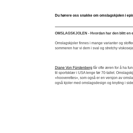
Du hørere oss snakke om omslagskjolen i ep
OMSLAGSKJOLEN - Hvordan har den blitt en e
Omslagskjoler finnes i mange varianter og stoffe
sommeren har vi dem i sval og stretchy viskoseje
Diane Von Fürstenberg
får ofte æren for å ha f
til sportsklær i USA lenge før 70-tallet. Omslags
«hooverettes», som også er en versjon av omslag
også kjoler med omslagsdesign og knyting i siden