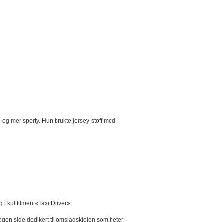
 og mer sporty. Hun brukte jersey-stoff med
i kultfilmen «Taxi Driver».
 egen side dedikert til omslagskjolen som heter