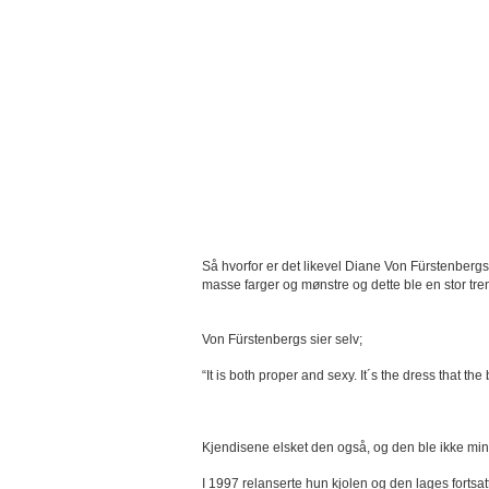
Så hvorfor er det likevel Diane Von Fürstenbergs
masse farger og mønstre og dette ble en stor tren
Von Fürstenbergs sier selv;
“It is both proper and sexy. It´s the dress that the
Kjendisene elsket den også, og den ble ikke mi
I 1997 relanserte hun kjolen og den lages fortsat